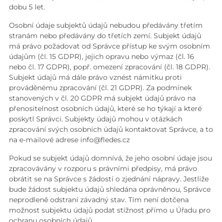
dobu 5 let.
Osobní údaje subjektů údajů nebudou předávány třetím
stranám nebo předávány do třetích zemí. Subjekt údajů
má právo požadovat od Správce přístup ke svým osobním
údajům (čl. 15 GDPR), jejich opravu nebo výmaz (čl. 16
nebo čl. 17 GDPR), popř. omezení zpracování (čl. 18 GDPR).
Subjekt údajů má dále právo vznést námitku proti
prováděnému zpracování (čl. 21 GDPR). Za podmínek
stanovených v čl. 20 GDPR má subjekt údajů právo na
přenositelnost osobních údajů, které se ho týkají a které
poskytl Správci. Subjekty údajů mohou v otázkách
zpracování svých osobních údajů kontaktovat Správce, a to
na e-mailové adrese info@fledes.cz
Pokud se subjekt údajů domnívá, že jeho osobní údaje jsou
zpracovávány v rozporu s právními předpisy, má právo
obrátit se na Správce s žádostí o zjednání nápravy. Jestliže
bude žádost subjektu údajů shledána oprávněnou, Správce
neprodleně odstraní závadný stav. Tím není dotčena
možnost subjektu údajů podat stížnost přímo u Úřadu pro
ochranu osobních údajů.